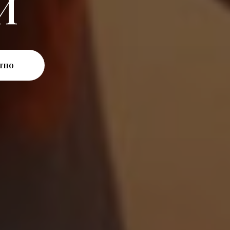
Й
тно