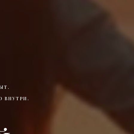
ЫТ.
О ВНУТРИ.