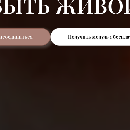
БЫТЬ ЖИВО
исоединиться
Получить модуль 1 беспла